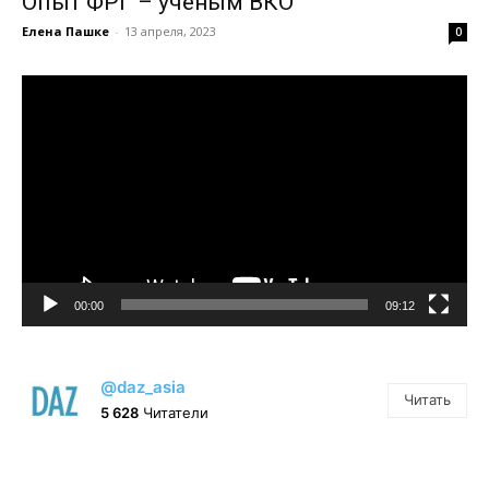
Опыт ФРГ – учёным ВКО
Елена Пашке
-
13 апреля, 2023
0
Видеоплеер
00:00
09:12
@daz_asia
Читать
5 628
Читатели