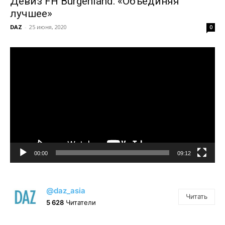
Девиз FH Burgenland: «Объединяя
лучшее»
DAZ
-
25 июня, 2020
0
Видеоплеер
00:00
09:12
@daz_asia
Читать
5 628
Читатели