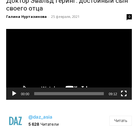
Доктор Эвальд Геринг: достойный сын
своего отца
Галина Нуртазинова
-
25 февраля, 2021
0
Видеоплеер
00:00
09:12
@daz_asia
Читать
5 628
Читатели