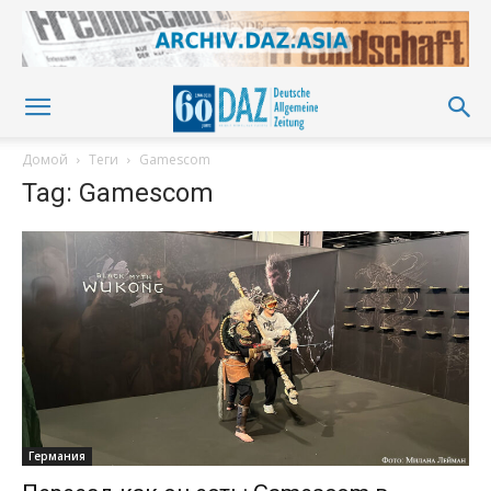
Домой
Теги
Gamescom
Tag: Gamescom
Германия