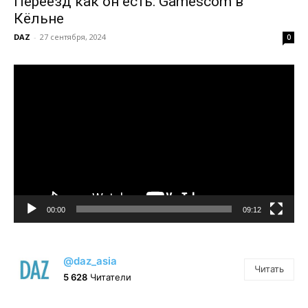
Переезд как он есть: Gamescom в
Кёльне
DAZ
-
27 сентября, 2024
0
Видеоплеер
00:00
09:12
@daz_asia
Читать
5 628
Читатели