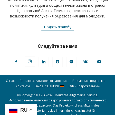
политики, культуры и общественной жизни в странах
Центральной Азии и Германии, перспективы и
возможности получения образования для молодежи.
Подать жалобу
Следуйте за нами
О нас
Пользовательское соглашение
Внимание: подписка!
Контакты
DAZ auf Deutsch
ОФ «Возрождение»
© Copyright © 1966-2026 Deutsche Allgemeine Zeitung.
Использование материалов допускается только с письменного
разрешения редакции. Das Projekt wird aus Mitteln des
RU
Bundesministeriums des Innern durch das Institut für