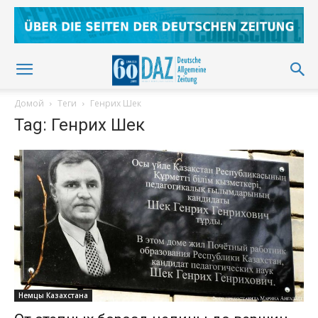
Домой
Теги
Генрих Шек
Tag: Генрих Шек
Немцы Казахстана