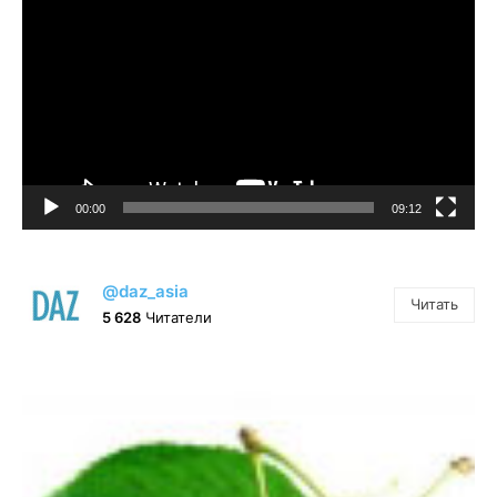
00:00
09:12
@daz_asia
Читать
5 628
Читатели