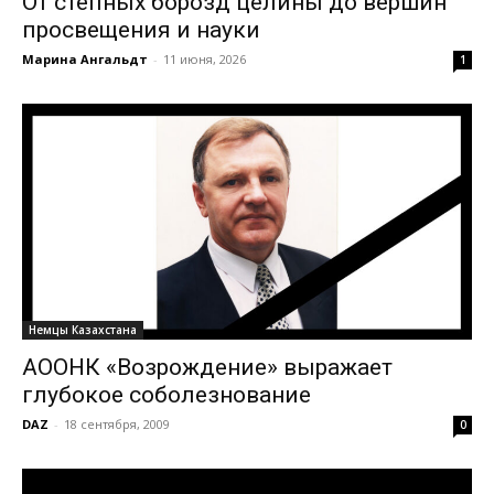
От степных борозд целины до вершин
просвещения и науки
Марина Ангальдт
-
11 июня, 2026
1
Немцы Казахстана
АООНК «Возрождение» выражает
глубокое соболезнование
DAZ
-
18 сентября, 2009
0
Видеоплеер