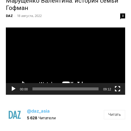
Марущенко Валентина: история семьи
Гофман
DAZ
-
18 августа, 2022
0
Видеоплеер
00:00
09:12
@daz_asia
Читать
5 628
Читатели