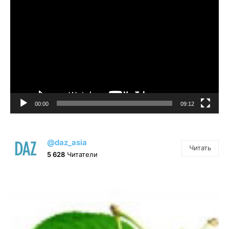
Видеоплеер
00:00
09:12
@daz_asia
Читать
5 628
Читатели