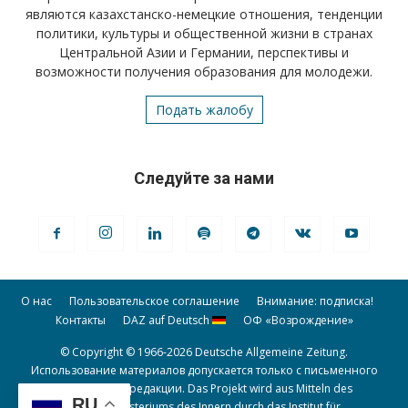
являются казахстанско-немецкие отношения, тенденции
политики, культуры и общественной жизни в странах
Центральной Азии и Германии, перспективы и
возможности получения образования для молодежи.
Подать жалобу
Следуйте за нами
О нас
Пользовательское соглашение
Внимание: подписка!
Контакты
DAZ auf Deutsch
ОФ «Возрождение»
© Copyright © 1966-2026 Deutsche Allgemeine Zeitung.
Использование материалов допускается только с письменного
разрешения редакции. Das Projekt wird aus Mitteln des
RU
Bundesministeriums des Innern durch das Institut für