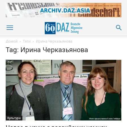
Домой
Теги
Ирина Черказьянова
Tag: Ирина Черказьянова
Культура