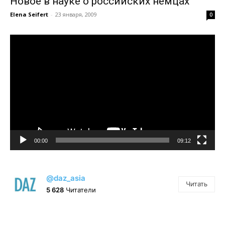
Новое в науке о российских немцах
Elena Seifert
-
23 января, 2009
0
Видеоплеер
00:00
09:12
@daz_asia
Читать
5 628
Читатели