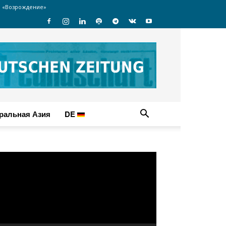
 «Возрождение»
ральная Азия
DE
идеоплеер