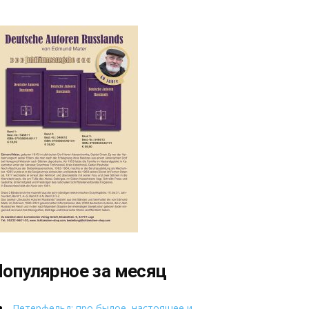
опулярное за месяц
Петерфельд: про былое, настоящее и