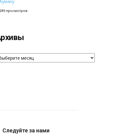
Ауману
249 просмотров
Архивы
рхивы
Следуйте за нами