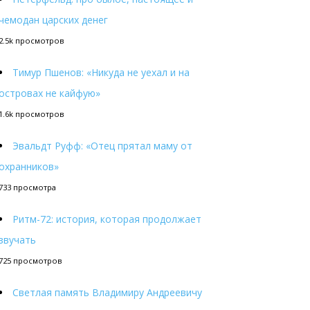
чемодан царских денег
2.5k просмотров
Тимур Пшенов: «Никуда не уехал и на
островах не кайфую»
1.6k просмотров
Эвальдт Руфф: «Отец прятал маму от
охранников»
733 просмотра
Ритм-72: история, которая продолжает
звучать
725 просмотров
Светлая память Владимиру Андреевичу