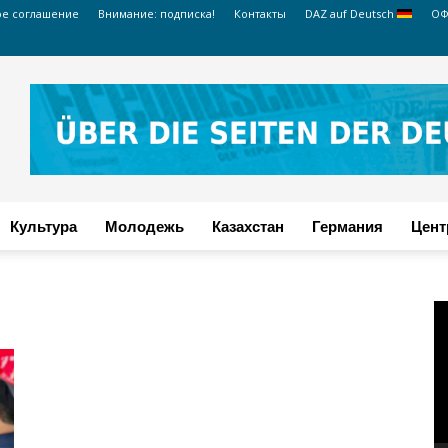
ое соглашение
Внимание: подписка!
Контакты
DAZ auf Deutsch
ОФ
Культура
Молодежь
Казахстан
Германия
Цент
В