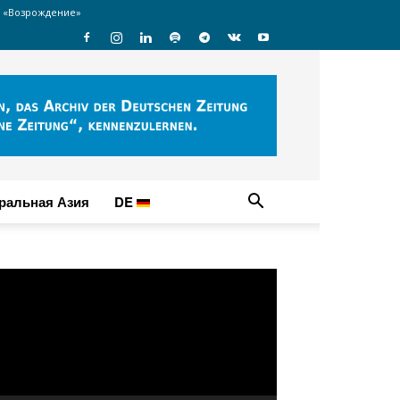
 «Возрождение»
ральная Азия
DE
идеоплеер