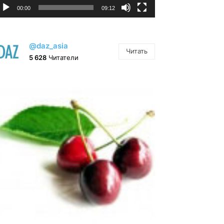
00:00
09:12
@daz_asia
Читать
5 628
Читатели