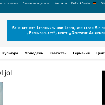
ое соглашение
Внимание: подписка!
Контакты
DAZ auf Deutsch
ОФ
Культура
Молодежь
Казахстан
Германия
Цент
 jol!
В