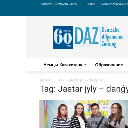
Суббота, 8 августа, 2026
О нас
Пользовательск
Russian
DAZ
Немцы Казахстана
Образование
Домой
Теги
Jastar jyly – danǵyl jol!
Tag: Jastar jyly – danǵyl