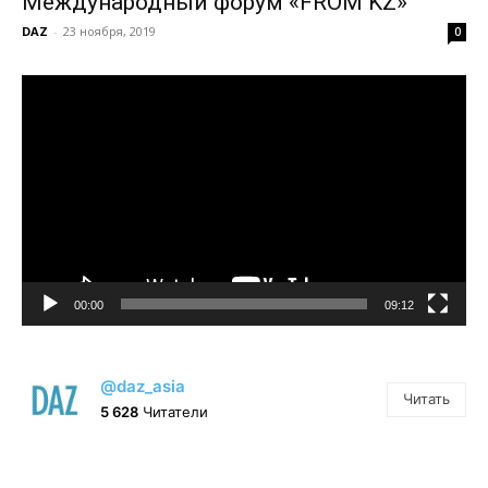
Международный форум «FROM KZ»
DAZ
-
23 ноября, 2019
0
Видеоплеер
00:00
09:12
@daz_asia
Читать
5 628
Читатели