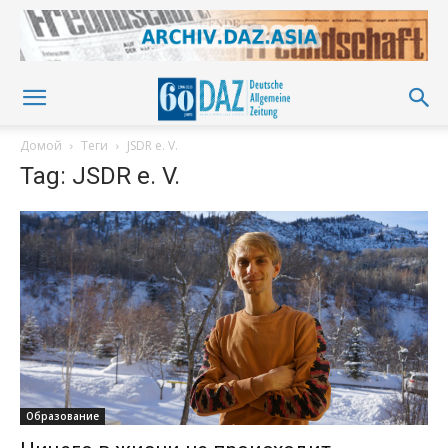
Домой
Теги
JSDR e. V.
Tag: JSDR e. V.
Образование