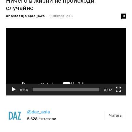
Ничего в жизни не происходит
случайно
Anastassija Koroljowa
-
18 января, 2019
0
Видеоплеер
00:00
09:12
@daz_asia
Читать
5 628
Читатели