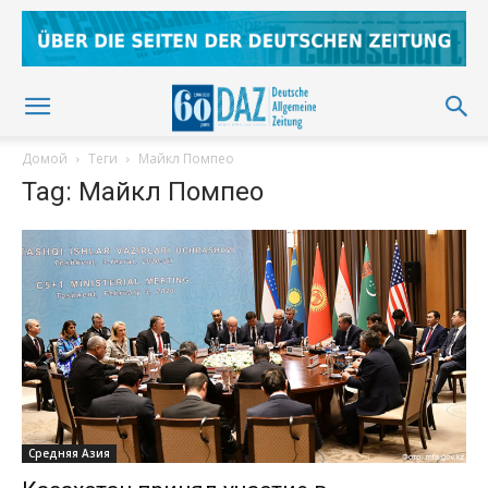
Домой
Теги
Майкл Помпео
Tag: Майкл Помпео
Средняя Азия