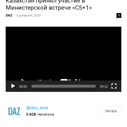
Казахстан принял участие в
Министерской встрече «C5+1»
DAZ
-
6 февраля, 2020
0
Видеоплеер
00:00
09:12
@daz_asia
Читать
5 628
Читатели