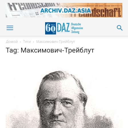
Домой
Теги
Максимович-Трейблут
Tag: Максимович-Трейблут