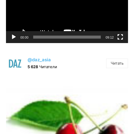
00:00
09:12
@daz_asia
Читать
5 628
Читатели