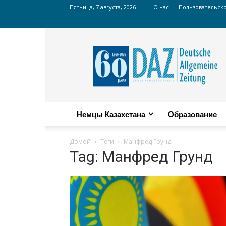
Пятница, 7 августа, 2026
О нас
Пользовательск
Russian
DAZ
Немцы Казахстана
Образование
Домой
Теги
Манфред Грунд
Tag: Манфред Грунд