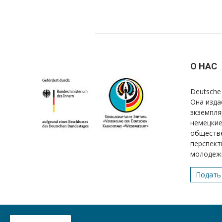
О НАС
Deutsche 
Она изда
экземпля
немецкие
обществе
перспект
молодеж
Подать