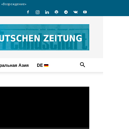
 «Возрождение»
ральная Азия
DE
идеоплеер