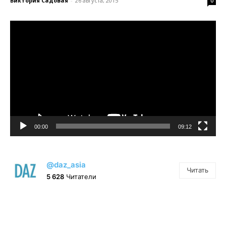
Виктория Садовая
-
26 августа, 2015
0
Видеоплеер
00:00
09:12
@daz_asia
Читать
5 628
Читатели