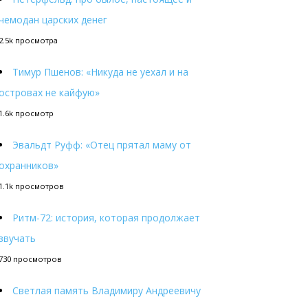
чемодан царских денег
2.5k просмотра
Тимур Пшенов: «Никуда не уехал и на
островах не кайфую»
1.6k просмотр
Эвальдт Руфф: «Отец прятал маму от
охранников»
1.1k просмотров
Ритм-72: история, которая продолжает
звучать
730 просмотров
Светлая память Владимиру Андреевичу