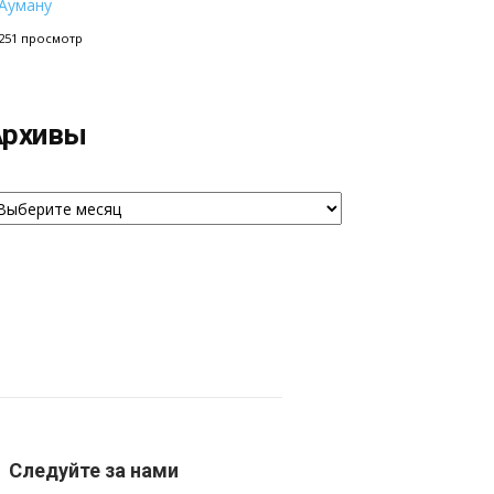
Ауману
251 просмотр
Архивы
рхивы
Следуйте за нами