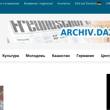
ое соглашение
Внимание: подписка!
Контакты
DAZ auf Deutsch
ОФ
Культура
Молодежь
Казахстан
Германия
Цент
В