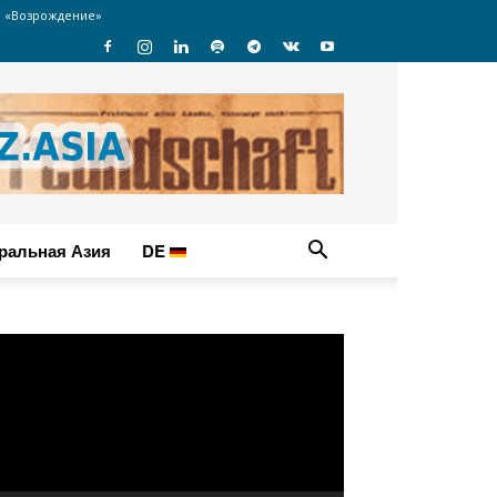
 «Возрождение»
ральная Азия
DE
идеоплеер