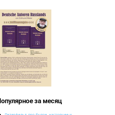
опулярное за месяц
Петерфельд: про былое, настоящее и