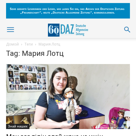
Домой
Теги
Мария Лотц
Tag: Мария Лотц
Знай наших