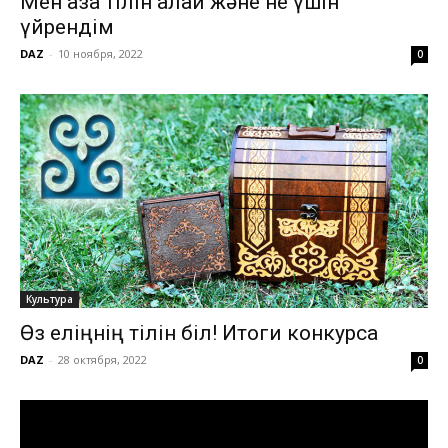
Мен қазақ тілін қалай және не үшін
үйрендім
DAZ
-
10 ноября, 2022
0
Культура
Өз еліңнің тілін біл! Итоги конкурса
DAZ
-
28 октября, 2022
0
Видеоплеер