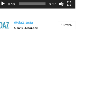
00:00
09:12
@daz_asia
Читать
5 628
Читатели