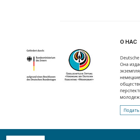
О НАС
Deutsche 
Она изда
экземпля
немецкие
обществе
перспект
молодеж
Подать