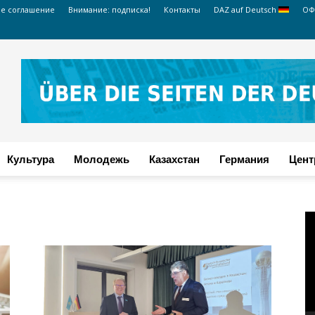
ое соглашение
Внимание: подписка!
Контакты
DAZ auf Deutsch
ОФ
Культура
Молодежь
Казахстан
Германия
Цент
В