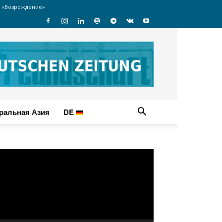
 «Возрождение»
ральная Азия
DE
идеоплеер