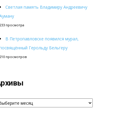
Светлая память Владимиру Андреевичу
Ауману
233 просмотра
В Петропавловске появился мурал,
посвящённый Герольду Бельгеру
210 просмотров
Архивы
рхивы