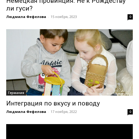
Немецкая провинция. Не к Рождеству
ли гуси?
Людмила Фефелова
-
15 ноября, 2023
0
Германия
Интеграция по вкусу и поводу
Людмила Фефелова
-
17 ноября, 2022
0
Видеоплеер