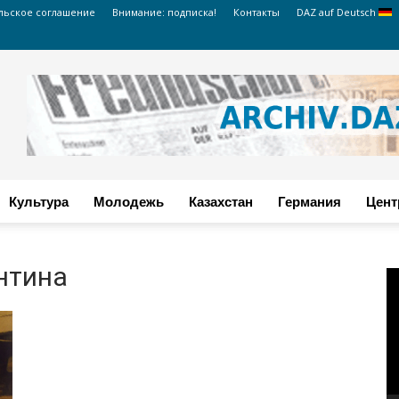
льское соглашение
Внимание: подписка!
Контакты
DAZ auf Deutsch
Культура
Молодежь
Казахстан
Германия
Цент
нтина
В