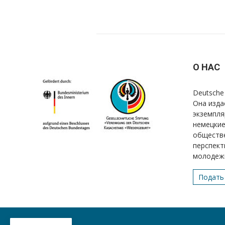
О НАС
Deutsche 
Она изда
экземпля
немецкие
обществе
перспект
молодеж
Подать