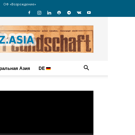
ОФ «Возрождение»
ральная Азия
DE
идеоплеер