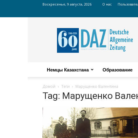
Воскресенье, 9 августа, 2026
О нас
Пользовате
Russian
DAZ
Немцы Казахстана
Образование
Домой
Теги
Марущенко Валентина
Tag: Марущенко Вале