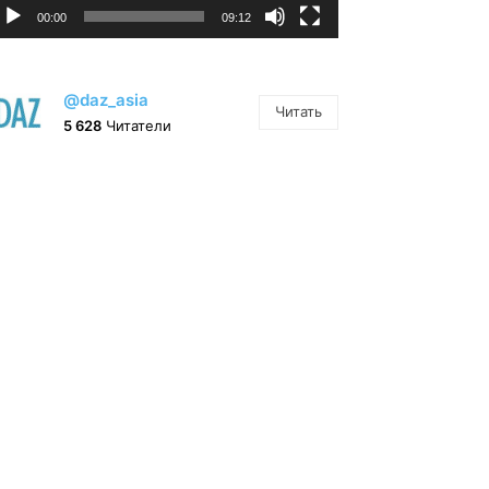
00:00
09:12
@daz_asia
Читать
5 628
Читатели