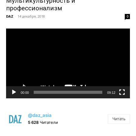
Мультикультурность и
профессионализм
DAZ
-
14 декабря, 2018
0
Видеоплеер
00:00
09:12
@daz_asia
Читать
5 628
Читатели