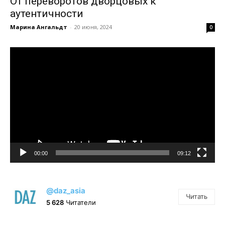
От переворотов дворцовых к
аутентичности
Марина Ангальдт
-
20 июня, 2024
0
Видеоплеер
00:00
09:12
@daz_asia
Читать
5 628
Читатели