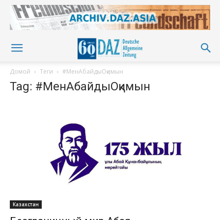
Домой
Теги
#МенАбайдыОқимын
Tag: #МенАбайдыОқимын
Казахстан