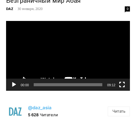
Безграничный мир Абая
DAZ
-
30 января, 2020
0
Видеоплеер
00:00
09:12
@daz_asia
Читать
5 628
Читатели