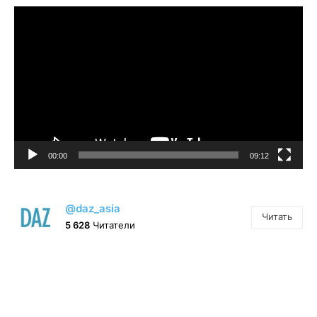
Видеоплеер
00:00
09:12
@daz_asia
Читать
5 628
Читатели