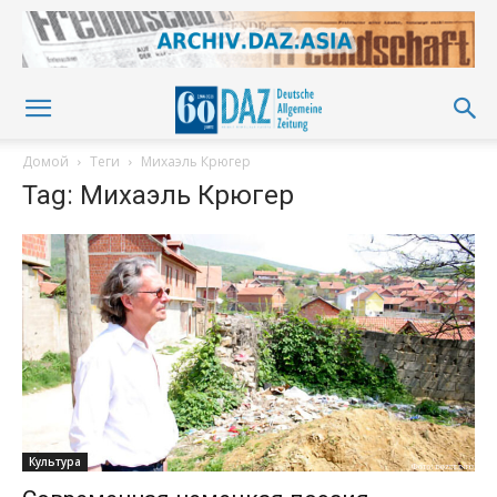
Домой
Теги
Михаэль Крюгер
Tag: Михаэль Крюгер
Культура