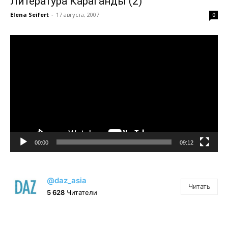
Литература Караганды (2)
Elena Seifert
-
17 августа, 2007
0
Видеоплеер
00:00
09:12
@daz_asia
Читать
5 628
Читатели