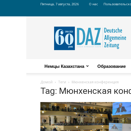
Пятница, 7 августа, 2026
О нас
Пользовательск
Russian
DAZ
Немцы Казахстана
Образование
Домой
Теги
Мюнхенская конференция
Tag: Мюнхенская кон