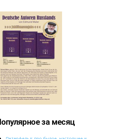
опулярное за месяц
Петерфельд: про былое, настоящее и