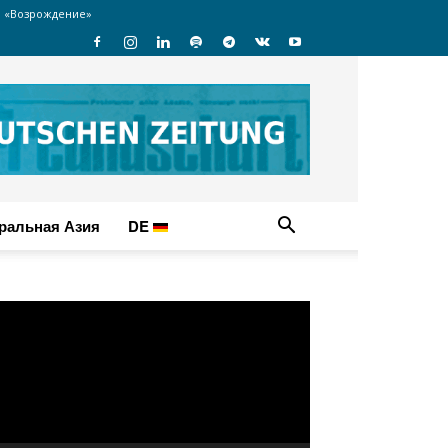
 «Возрождение»
ральная Азия
DE
идеоплеер