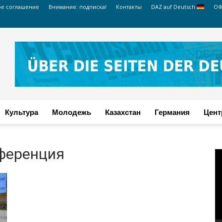
ое соглашение
Внимание: подписка!
Контакты
DAZ auf Deutsch
ОФ
Культура
Молодежь
Казахстан
Германия
Цент
ференция
В