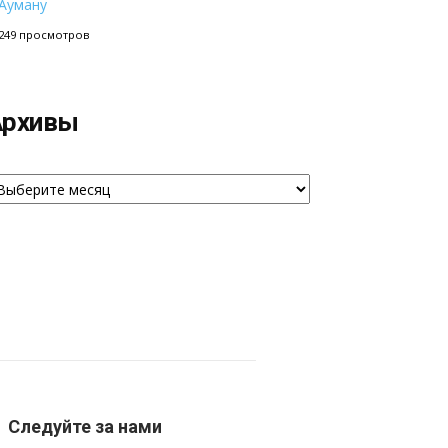
Ауману
249 просмотров
Архивы
рхивы
Следуйте за нами