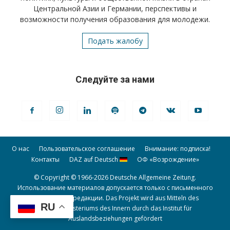
Центральной Азии и Германии, перспективы и
возможности получения образования для молодежи.
Подать жалобу
Следуйте за нами
О нас
Пользовательское соглашение
Внимание: подписка!
Контакты
DAZ auf Deutsch
ОФ «Возрождение»
© Copyright © 1966-2026 Deutsche Allgemeine Zeitung.
Использование материалов допускается только с письменного
разрешения редакции. Das Projekt wird aus Mitteln des
RU
Bundesministeriums des Innern durch das Institut für
Auslandsbeziehungen gefördert