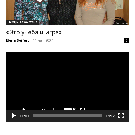
Немцы Казахстана
«Это учёба и игра»
Elena Seifert
-
11 мая, 2007
0
Видеоплеер
00:00
09:12