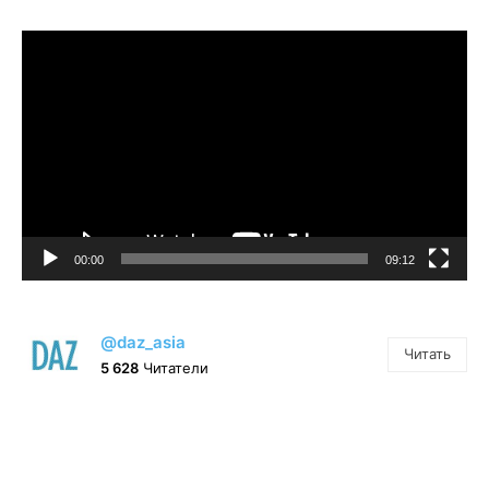
Видеоплеер
00:00
09:12
@daz_asia
Читать
5 628
Читатели