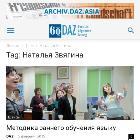
Домой
Теги
Наталья Звягина
Tag: Наталья Звягина
Шансы
Методика раннего обучения языку
DAZ
-
5 февраля, 2015
0