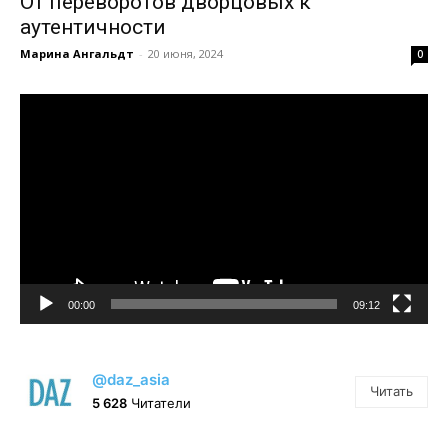
От переворотов дворцовых к
аутентичности
Марина Ангальдт
-
20 июня, 2024
0
Видеоплеер
00:00
09:12
@daz_asia
Читать
5 628
Читатели