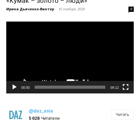
«Кумак – золото – люди»
Ирина Дьяченко-Винтер
-
10 ноября, 2020
0
Видеоплеер
00:00
09:12
@daz_asia
Читать
5 628
Читатели