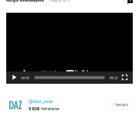
Nurgul Adambayeva
-
7 марта, 2013
0
Видеоплеер
00:00
09:12
@daz_asia
Читать
5 628
Читатели