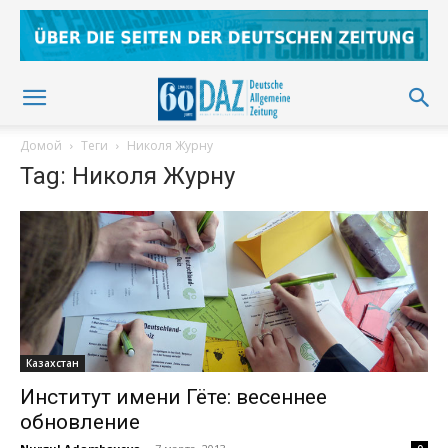
Домой
Теги
Николя Журну
Tag: Николя Журну
Казахстан
Институт имени Гёте: весеннее
обновление