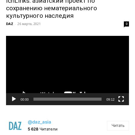
ichLinks: азиатский проект по
сохранению нематериального
культурного наследия
DAZ
-
26 марта, 2021
0
Видеоплеер
00:00
09:12
@daz_asia
Читать
5 628
Читатели