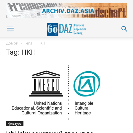
Домой
Теги
НКН
Tag: НКН
Культура