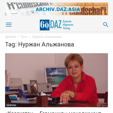
Домой
Теги
Нуржан Альжанова
Tag: Нуржан Альжанова
Шансы