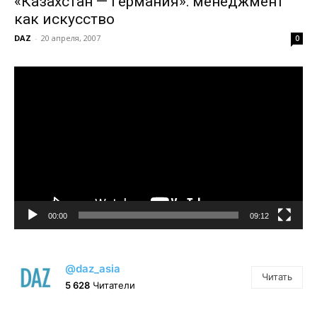
«Казахстан — Германия»: менеджмент
как искусство
DAZ
-
20 апреля, 2007
0
Видеоплеер
00:00
09:12
@daz_asia
Читать
5 628
Читатели