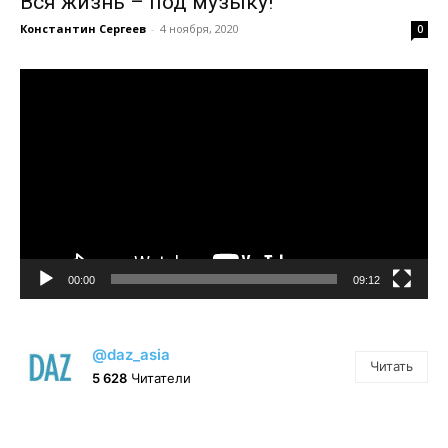
Вся жизнь – под музыку!
Константин Сергеев
-
4 ноября, 2020
0
Видеоплеер
00:00
09:12
@daz_asia
Читать
5 628
Читатели