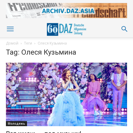
Домой
Теги
Олеся Кузьмина
Tag: Олеся Кузьмина
Молодежь