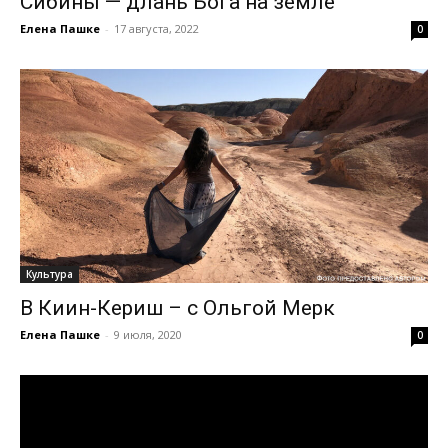
Сибины — длань Бога на земле
Елена Пашке
-
17 августа, 2022
0
Культура
В Киин-Кериш – с Ольгой Мерк
Елена Пашке
-
9 июля, 2020
0
Видеоплеер