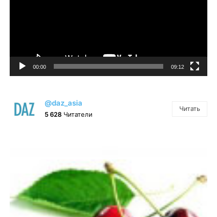
00:00
09:12
@daz_asia
Читать
5 628
Читатели