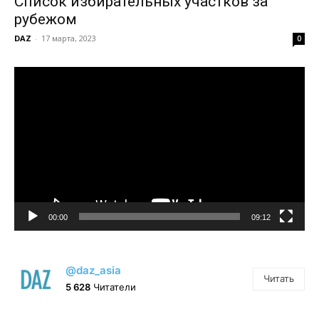
Список избирательных участков за
рубежом
DAZ
-
17 марта, 2023
0
Видеоплеер
00:00
09:12
@daz_asia
Читать
5 628
Читатели