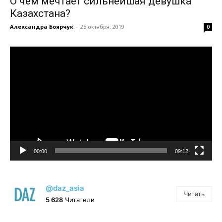
О чём мечтает сильнейшая девушка
Казахстана?
Александра Боярчук
-
25 октября, 2019
0
Видеоплеер
00:00
09:12
@daz_asia
Читать
5 628
Читатели