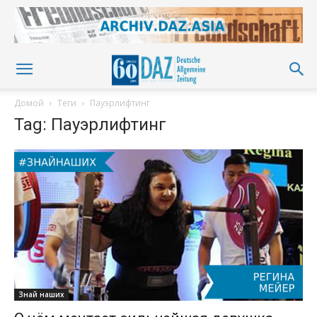
Домой
Теги
Пауэрлифтинг
Tag: Пауэрлифтинг
Знай наших