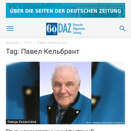
Домой
Теги
Павел Кельбрант
Tag: Павел Кельбрант
Немцы Казахстана