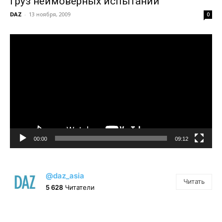
Груз неимоверных испытаний
DAZ
-
13 ноября, 2009
0
Видеоплеер
00:00
09:12
@daz_asia
Читать
5 628
Читатели