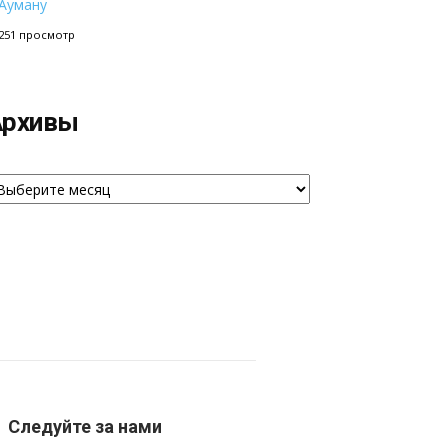
Ауману
251 просмотр
Архивы
рхивы
Следуйте за нами