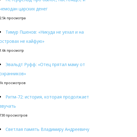
чемодан царских денег
2.5k просмотра
Тимур Пшенов: «Никуда не уехал и на
островах не кайфую»
1.6k просмотр
Эвальдт Руфф: «Отец прятал маму от
охранников»
1k просмотров
Ритм-72: история, которая продолжает
звучать
730 просмотров
Светлая память Владимиру Андреевичу