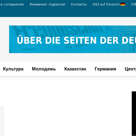
ое соглашение
Внимание: подписка!
Контакты
DAZ auf Deutsch
ОФ
Культура
Молодежь
Казахстан
Германия
Цент
В