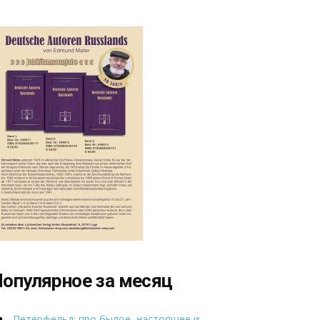
опулярное за месяц
Петерфельд: про былое, настоящее и