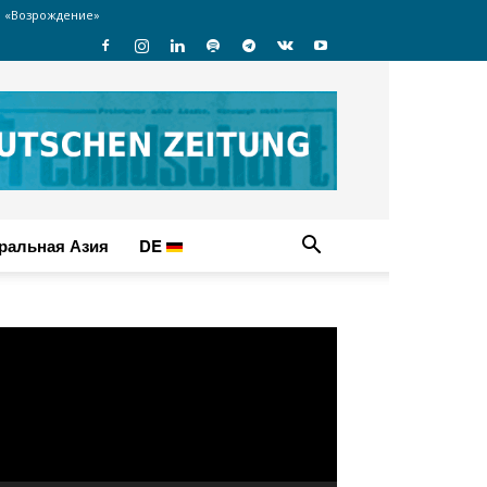
 «Возрождение»
ральная Азия
DE
идеоплеер