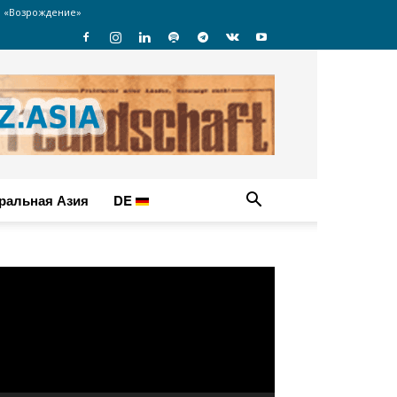
 «Возрождение»
ральная Азия
DE
идеоплеер