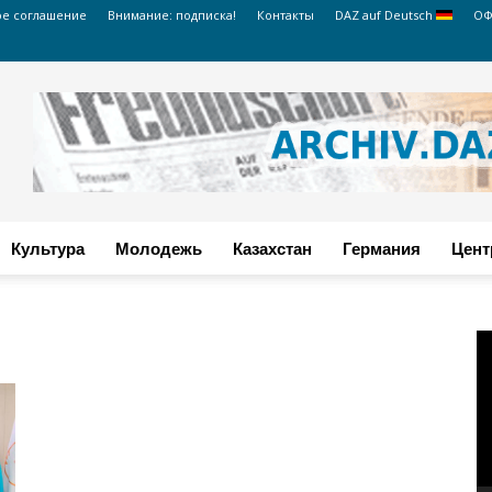
ое соглашение
Внимание: подписка!
Контакты
DAZ auf Deutsch
ОФ
Культура
Молодежь
Казахстан
Германия
Цент
В