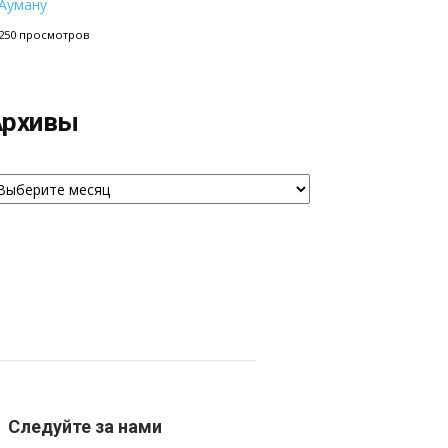
Ауману
250 просмотров
Архивы
рхивы
Следуйте за нами