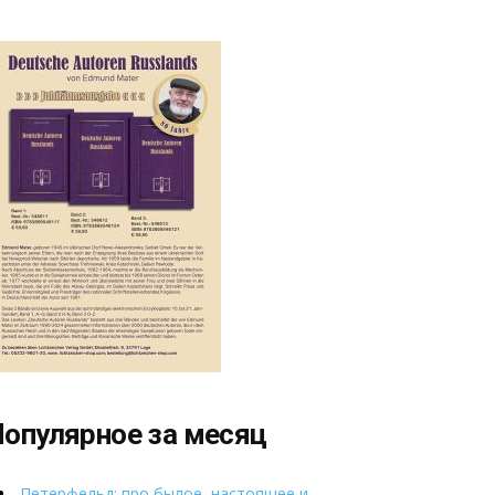
опулярное за месяц
Петерфельд: про былое, настоящее и