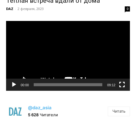
Теплая встреча вдали от дома
DAZ
-
2 февраля, 2023
0
Видеоплеер
00:00
09:12
@daz_asia
Читать
5 628
Читатели