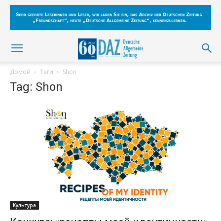
Домой
Теги
Shon
Tag: Shon
Культура