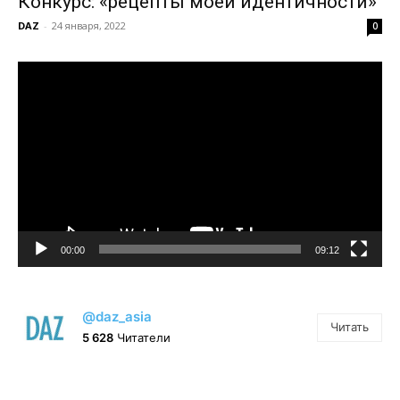
Конкурс: «рецепты моей идентичности»
DAZ
-
24 января, 2022
0
Видеоплеер
00:00
09:12
@daz_asia
Читать
5 628
Читатели