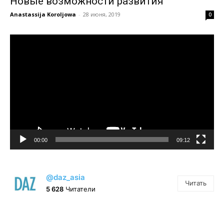
Новые возможности развития
Anastassija Koroljowa
-
28 июня, 2019
0
Видеоплеер
00:00
09:12
@daz_asia
Читать
5 628
Читатели