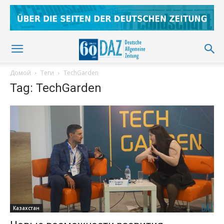
Домой
Теги
TechGarden
Tag: TechGarden
Казахстан