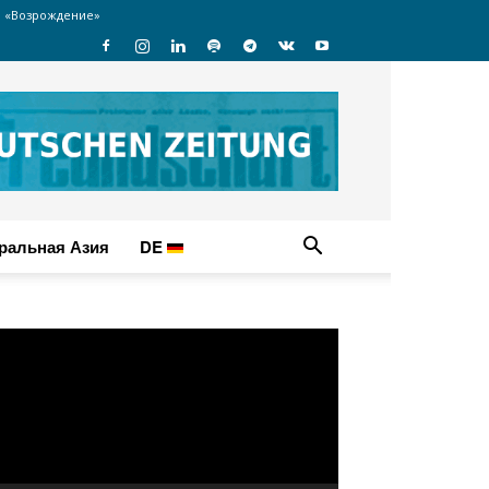
 «Возрождение»
ральная Азия
DE
идеоплеер