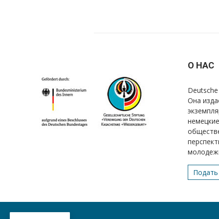
О НАС
Deutsche 
Она изда
экземпля
немецкие
обществе
перспект
молодеж
Подать