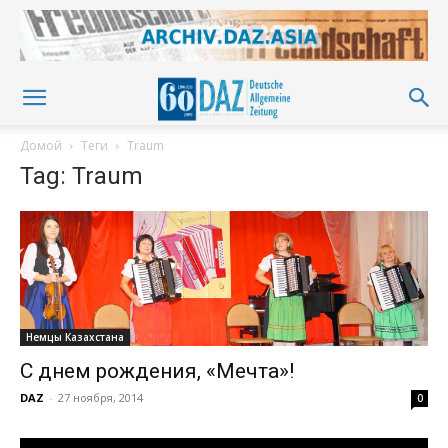
Домой
Теги
Traum
Tag: Traum
Немцы Казахстана
С днем рождения, «Мечта»!
DAZ
-
27 ноября, 2014
0
Видеоплеер