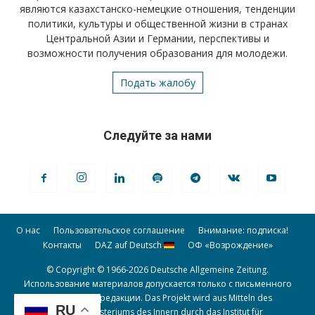
являются казахстанско-немецкие отношения, тенденции
политики, культуры и общественной жизни в странах
Центральной Азии и Германии, перспективы и
возможности получения образования для молодежи.
Подать жалобу
Следуйте за нами
О нас
Пользовательское соглашение
Внимание: подписка!
Контакты
DAZ auf Deutsch
ОФ «Возрождение»
© Copyright © 1966-2026 Deutsche Allgemeine Zeitung.
Использование материалов допускается только с письменного
разрешения редакции. Das Projekt wird aus Mitteln des
RU
Bundesministeriums des Innern durch das Institut für