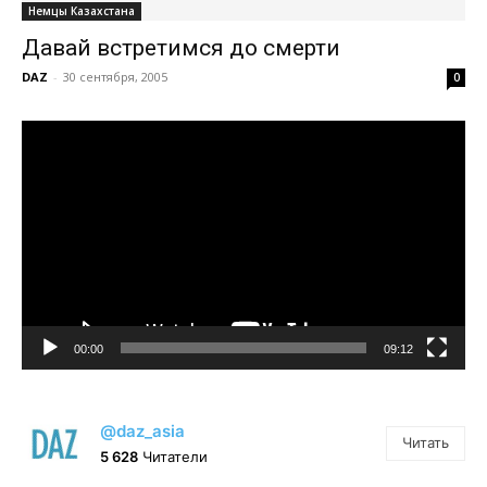
Немцы Казахстана
Давай встретимся до смерти
DAZ
-
30 сентября, 2005
0
Видеоплеер
00:00
09:12
@daz_asia
Читать
5 628
Читатели