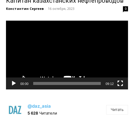
Капитан казахстанских нефтепроводов
Константин Сергеев
-
16 октября, 2023
0
Видеоплеер
00:00
09:12
@daz_asia
Читать
5 628
Читатели